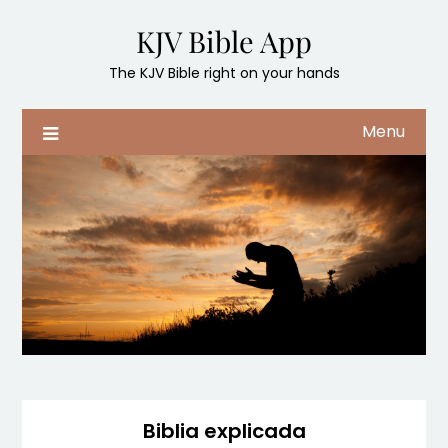
Skip
KJV Bible App
to
content
The KJV Bible right on your hands
Menu
Biblia explicada