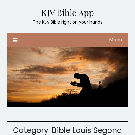
Skip
KJV Bible App
to
content
The KJV Bible right on your hands
Menu
Category:
Bible Louis Segond