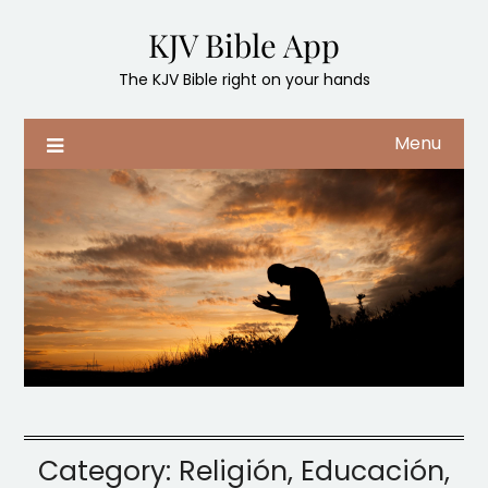
Skip
KJV Bible App
to
content
The KJV Bible right on your hands
Menu
Category:
Religión, Educación,