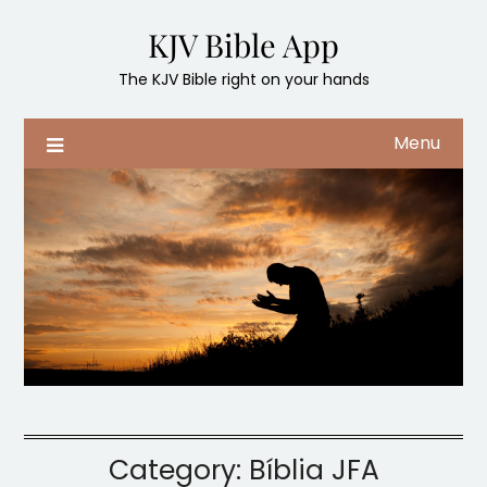
Skip
KJV Bible App
to
content
The KJV Bible right on your hands
Menu
Category:
Bíblia JFA