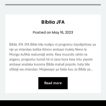
Bíblia JFA
Posted on
May 16, 2023
Bíblia JFA JFA Bible bila malipo ni programu isiyolipishwa ya
nje ya mtandao katika Kireno ambayo huleta Neno la
Mungu kufikia watumiaji wote. Kwa muundo rahisi na
angavu, programu tumizi hii ni zana bora kwa mtu yeyote
ambaye anataka kusoma Biblia mahali popote, hata bila
ufikiaji wa mtandao. Mojawapo ya faida kuu za Biblia ya…
Read more