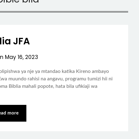
lia JFA
on
May 16, 2023
iyolipishwa ya nje ya mtandao katika Kireno ambayo
wa muundo rahisi na angavu, programu tumizi hii ni
 Biblia mahali popote, hata bila ufikiaji wa
ead more