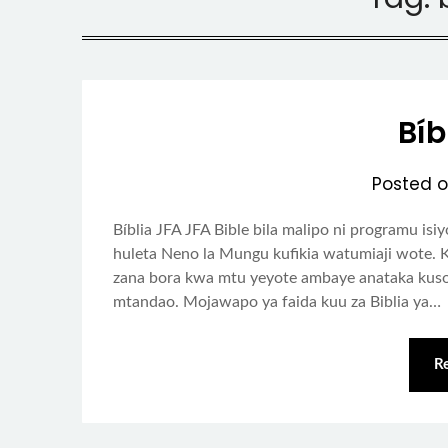
Bíb
Posted 
Bíblia JFA JFA Bible bila malipo ni programu is
huleta Neno la Mungu kufikia watumiaji wote. K
zana bora kwa mtu yeyote ambaye anataka kusoma
mtandao. Mojawapo ya faida kuu za Biblia ya…
R