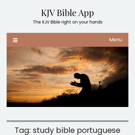
Skip
KJV Bible App
to
content
The KJV Bible right on your hands
Menu
Tag:
study bible portuguese