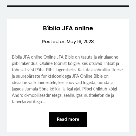
Bíblia JFA online
Posted on
May 16, 2023
Bíblia JFA online Online JFA Bible on tasuta ja ainulaadne
piiblirakendus. Oluline tööriist kõigile, kes otsivad lihtsat ja
tõhusat viisi Püha Piibli lugemiseks. Kasutajasõbraliku liidese
ja suurepäraste funktsioonidega JFA Online Bible on
ideaalne valik inimestele, kes soovivad lugeda, uurida ja
jagada Jumala Sõna kõikjal ja igal ajal. Piibel ühildub kõigi
Android-mobiilseadmetega, sealhulgas nutitelefonide ja
tahvelarvutitega….
Read more