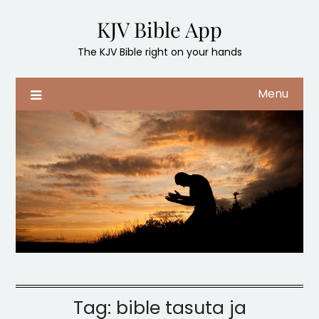
Skip
KJV Bible App
to
content
The KJV Bible right on your hands
Menu
Tag:
bible tasuta ja