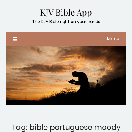
Skip
KJV Bible App
to
content
The KJV Bible right on your hands
Menu
Tag:
bible portuguese moody